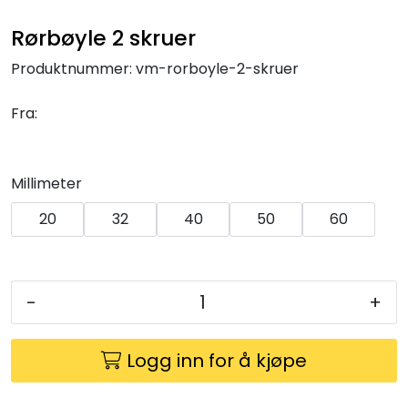
Klemringskoblinger
Rørbøyle 2 skruer
FPL
Produktnummer:
vm-rorboyle-2-skruer
Fra:
Teknisk rom
Radiatorer
Millimeter
Planfront radiatorer
20
32
40
50
60
Rør
-
+
Watersafe
Logg inn for å kjøpe
Elektrokjeler