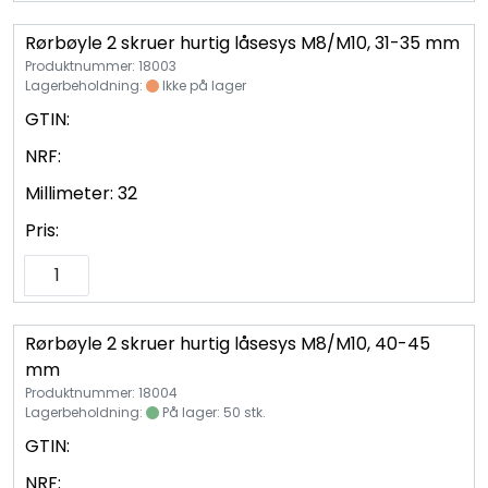
Vannprøver
Rørbøyle 2 skruer hurtig låsesys M8/M10, 31-35 mm
Syrefast
Produktnummer: 18003
Lagerbeholdning:
Ikke på lager
GTIN:
TA-SCOPE
NRF:
Kontakt oss
Millimeter:
32
Pris:
Rørbøyle 2 skruer hurtig låsesys M8/M10, 40-45
mm
Produktnummer: 18004
Lagerbeholdning:
På lager: 50 stk.
GTIN:
NRF: