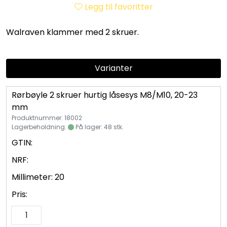
Utleieverktøy
Legg til favoritter
Walraven klammer med 2 skruer.
Vifter
Vekslere
Varianter
Målere
Rørbøyle 2 skruer hurtig låsesys M8/M10, 20-23
mm
Skap
Produktnummer: 18002
Lagerbeholdning:
På lager: 48 stk.
GTIN:
Viftekonvektorer
NRF:
Designradiatorer
Millimeter:
20
Pris:
Unipak