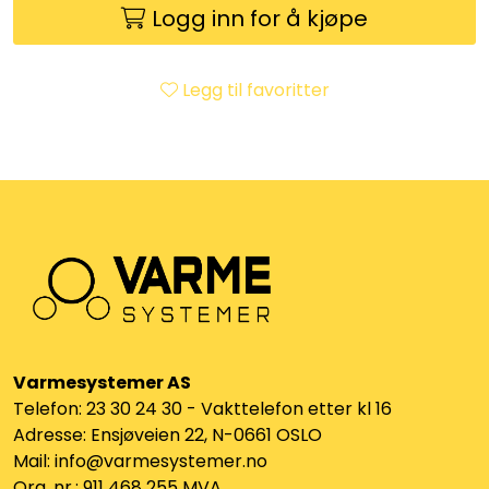
Logg inn for å kjøpe
Klemringskoblinger
FPL
Legg til favoritter
Teknisk rom
Radiatorer
Planfront radiatorer
Rør
Watersafe
Varmesystemer AS
Telefon: 23 30 24 30 - Vakttelefon etter kl 16
Adresse: Ensjøveien 22, N-0661 OSLO
Elektrokjeler
Mail: info@varmesystemer.no
Org. nr.: 911 468 255 MVA