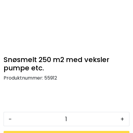
Skip to main content
Tilbehør radiatorer
Gulvvarme og gatevarme
Galv pressdeler
Snøsmelt 250 m2 med veksler
pumpe etc.
Flexpress
Produktnummer:
55912
Klammer og festemateriell
ANBO
-
+
Messing