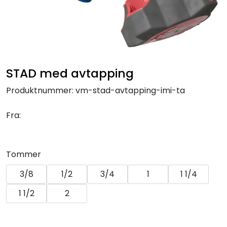
Klemringskoblinger
FPL
Teknisk rom
STAD med avtapping
Produktnummer:
vm-stad-avtapping-imi-ta
Radiatorer
Fra:
Planfront radiatorer
Rør
Tommer
3/8
1/2
3/4
1
1 1/4
Watersafe
1 1/2
2
Elektrokjeler