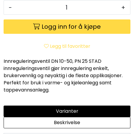
Utleieverktøy
-
+
Vifter
Logg inn for å kjøpe
Vekslere
Legg til favoritter
Målere
Innreguleringsventil DN 10-50, PN 25 STAD
innreguleringsventil gjør innregulering enkelt,
Skap
brukervennlig og nøyaktig i de fleste applikasjoner.
Perfekt for bruk i varme- og kjøleanlegg samt
Viftekonvektorer
tappevannsanlegg.
Designradiatorer
Varianter
Unipak
Beskrivelse