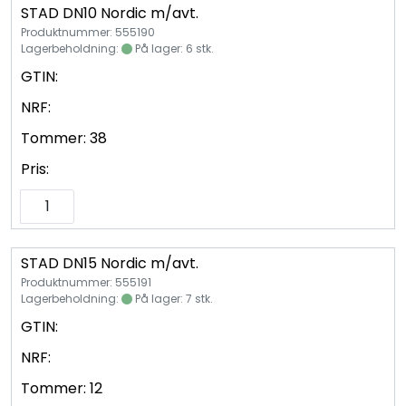
Vannprøver
STAD DN10 Nordic m/avt.
Produktnummer: 555190
Lagerbeholdning:
På lager: 6 stk.
Syrefast
GTIN:
TA-SCOPE
NRF:
Tommer:
38
Kontakt oss
Pris:
STAD DN15 Nordic m/avt.
Produktnummer: 555191
Lagerbeholdning:
På lager: 7 stk.
GTIN:
NRF:
Tommer:
12