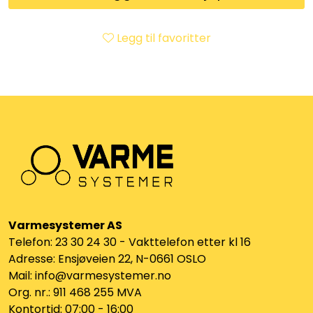
Klemringskoblinger
Legg til favoritter
FPL
Teknisk rom
Radiatorer
Planfront radiatorer
Rør
Varmesystemer AS
Telefon: 23 30 24 30 - Vakttelefon etter kl 16
Watersafe
Adresse: Ensjøveien 22, N-0661 OSLO
Mail: info@varmesystemer.no
Elektrokjeler
Org. nr.: 911 468 255 MVA
Kontortid: 07:00 - 16:00