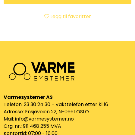
Klemringskoblinger
Legg til favoritter
FPL
Teknisk rom
Radiatorer
Planfront radiatorer
Rør
Varmesystemer AS
Telefon: 23 30 24 30 - Vakttelefon etter kl 16
Watersafe
Adresse: Ensjøveien 22, N-0661 OSLO
Mail: info@varmesystemer.no
Elektrokjeler
Org. nr.: 911 468 255 MVA
Kontortid: 07:00 - 16:00