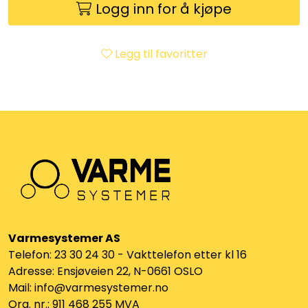
Logg inn for å kjøpe
Klemringskoblinger
FPL
Legg til favoritter
Teknisk rom
Radiatorer
Planfront radiatorer
Rør
Varmesystemer AS
Watersafe
Telefon: 23 30 24 30 - Vakttelefon etter kl 16
Adresse: Ensjøveien 22, N-0661 OSLO
Elektrokjeler
Mail: info@varmesystemer.no
Org. nr.: 911 468 255 MVA