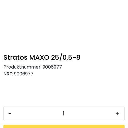
Skip to main content
Tilbehør radiatorer
Gulvvarme og gatevarme
Galv pressdeler
Stratos MAXO 25/0,5-8
Produktnummer:
9006977
Flexpress
NRF:
9006977
Klammer og festemateriell
ANBO
-
+
Messing