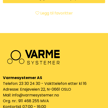
Klemringskoblinger
Legg til favoritter
FPL
Teknisk rom
Radiatorer
Planfront radiatorer
Rør
Varmesystemer AS
Telefon: 23 30 24 30 - Vakttelefon etter kl 16
Watersafe
Adresse: Ensjøveien 22, N-0661 OSLO
Mail: info@varmesystemer.no
Elektrokjeler
Org. nr.: 911 468 255 MVA
Kontortid: 07:00 - 16:00