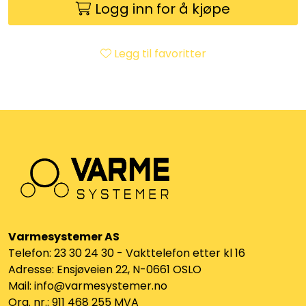
Logg inn for å kjøpe
Klemringskoblinger
FPL
Legg til favoritter
Teknisk rom
Radiatorer
Planfront radiatorer
Rør
Varmesystemer AS
Watersafe
Telefon: 23 30 24 30 - Vakttelefon etter kl 16
Adresse: Ensjøveien 22, N-0661 OSLO
Elektrokjeler
Mail: info@varmesystemer.no
Org. nr.: 911 468 255 MVA