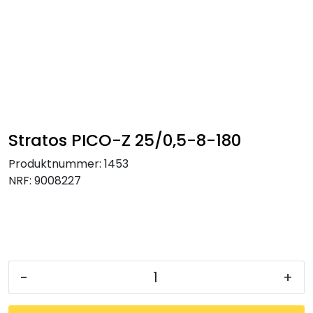
Skip to main content
Tilbehør radiatorer
Gulvvarme og gatevarme
Galv pressdeler
Stratos PICO-Z 25/0,5-8-180
Produktnummer:
1453
Flexpress
NRF:
9008227
Klammer og festemateriell
ANBO
-
+
Messing