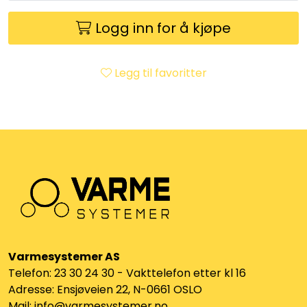
Klemringskoblinger
Logg inn for å kjøpe
FPL
Legg til favoritter
Teknisk rom
Radiatorer
Planfront radiatorer
Rør
Watersafe
Varmesystemer AS
Telefon: 23 30 24 30 - Vakttelefon etter kl 16
Elektrokjeler
Adresse: Ensjøveien 22, N-0661 OSLO
Mail: info@varmesystemer.no