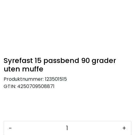
Skip to main content
Tilbehør radiatorer
Gulvvarme og gatevarme
Galv pressdeler
Syrefast 15 passbend 90 grader
uten muffe
Flexpress
Produktnummer:
123501515
GTIN:
4250709508871
Klammer og festemateriell
ANBO
Messing
-
+