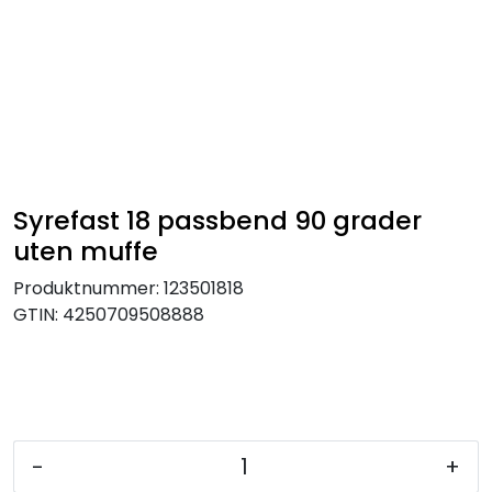
Skip to main content
Tilbehør radiatorer
Gulvvarme og gatevarme
Galv pressdeler
Syrefast 18 passbend 90 grader
uten muffe
Flexpress
Produktnummer:
123501818
GTIN:
4250709508888
Klammer og festemateriell
ANBO
Messing
-
+