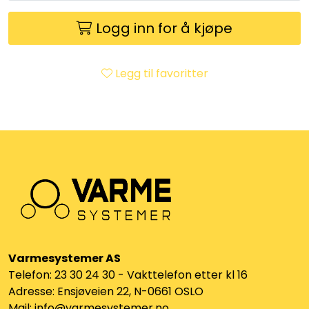
Klemringskoblinger
Logg inn for å kjøpe
FPL
Legg til favoritter
Teknisk rom
Radiatorer
Planfront radiatorer
Rør
Watersafe
Varmesystemer AS
Telefon: 23 30 24 30 - Vakttelefon etter kl 16
Elektrokjeler
Adresse: Ensjøveien 22, N-0661 OSLO
Mail: info@varmesystemer.no