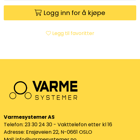
Klemringskoblinger
Logg inn for å kjøpe
FPL
Legg til favoritter
Teknisk rom
Radiatorer
Planfront radiatorer
Rør
Watersafe
Varmesystemer AS
Telefon: 23 30 24 30 - Vakttelefon etter kl 16
Elektrokjeler
Adresse: Ensjøveien 22, N-0661 OSLO
Mail: info@varmesystemer.no