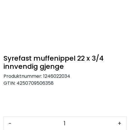
Skip to main content
Tilbehør radiatorer
Gulvvarme og gatevarme
Galv pressdeler
Syrefast muffenippel 22 x 3/4
innvendig gjenge
Flexpress
Produktnummer:
1246022034
GTIN:
4250709506358
Klammer og festemateriell
ANBO
Messing
-
+