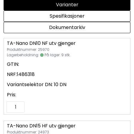
Vannprøver
Varianter
Spesifikasjoner
Syrefast
Dokumentarkiv
TA-SCOPE
TA-Nano DN10 NF utv gjenger
Produktnummer: 25970
Kontakt oss
Lagerbeholdning:
På lager: 9 stk.
GTIN:
NRF:
1486318
Variantselektor DN:
10 DN
Pris:
TA-Nano DN15 HF utv gjenger
Produktnummer: 24973