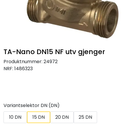
Klemringskoblinger
FPL
Teknisk rom
TA-Nano DN15 NF utv gjenger
Radiatorer
Produktnummer:
24972
NRF:
1486323
Planfront radiatorer
Rør
Watersafe
Variantselektor DN (DN)
10 DN
15 DN
20 DN
25 DN
Elektrokjeler