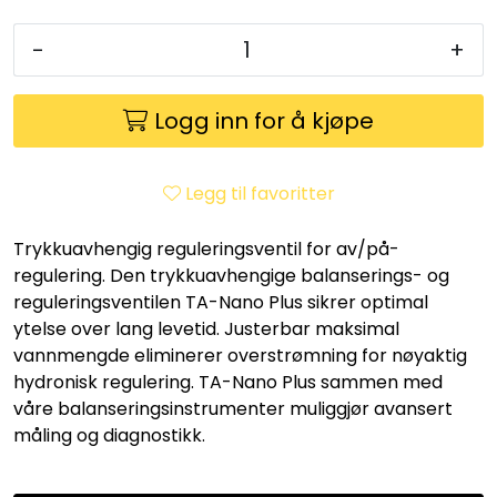
Utleieverktøy
-
+
Vifter
Logg inn for å kjøpe
Vekslere
Legg til favoritter
Målere
Trykkuavhengig reguleringsventil for av/på-
Skap
regulering. Den trykkuavhengige balanserings- og
reguleringsventilen TA-Nano Plus sikrer optimal
Viftekonvektorer
ytelse over lang levetid. Justerbar maksimal
vannmengde eliminerer overstrømning for nøyaktig
Designradiatorer
hydronisk regulering. TA-Nano Plus sammen med
våre balanseringsinstrumenter muliggjør avansert
måling og diagnostikk.
Unipak