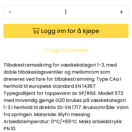
Utleieverktøy
-
+
Vifter
Logg inn for å kjøpe
Vekslere
Legg til favoritter
Målere
Tilbakestrømssikring for væskekategori 1-3, med
Skap
doble tilbakeslagsventiler og mellomrom som
dreneres ved fare for tilbakestrømning. Type CAa i
Viftekonvektorer
henhold til europeisk standard EN 14367.
Typegodkjent for tappevann av SP/RISE. Modell 573
med innvendig gjenge G20 brukes på væskekategori
Designradiatorer
1-3 i henhold til direktiv SS-EN 1717. Bruksområde: Vann
fra springen. Materiale: Blyfri messing.
Unipak
Arbeidstemperatur: 0ºC/+65ºC. Maks arbeidstrykk:
PN 10.