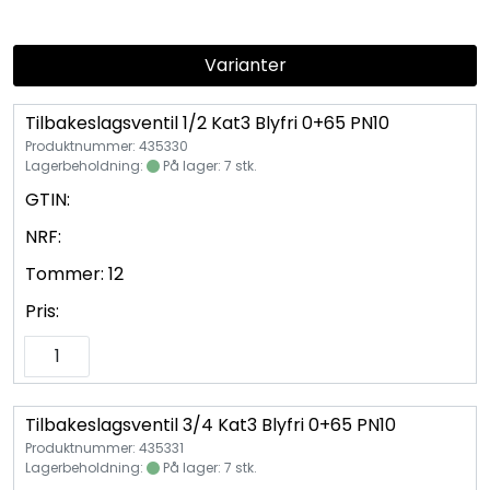
Vannprøver
Syrefast
Varianter
Tilbakeslagsventil 1/2 Kat3 Blyfri 0+65 PN10
TA-SCOPE
Produktnummer: 435330
Lagerbeholdning:
På lager: 7 stk.
Kontakt oss
GTIN:
NRF:
Tommer:
12
Pris:
Tilbakeslagsventil 3/4 Kat3 Blyfri 0+65 PN10
Produktnummer: 435331
Lagerbeholdning:
På lager: 7 stk.