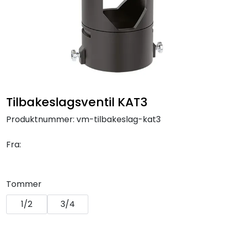
Klemringskoblinger
FPL
Teknisk rom
Radiatorer
Tilbakeslagsventil KAT3
Produktnummer:
vm-tilbakeslag-kat3
Planfront radiatorer
Fra:
Rør
Watersafe
Tommer
1/2
3/4
Elektrokjeler