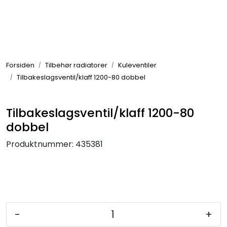
Skip to main content
Tilbehør radiatorer
Forsiden
Tilbehør radiatorer
Kuleventiler
Gulvvarme og gatevarme
Tilbakeslagsventil/klaff 1200-80 dobbel
Galv pressdeler
Tilbakeslagsventil/klaff 1200-80
dobbel
Flexpress
Produktnummer:
435381
Klammer og festemateriell
ANBO
Messing
-
+