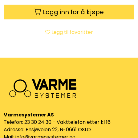
Klemringskoblinger
Logg inn for å kjøpe
FPL
Legg til favoritter
Teknisk rom
Radiatorer
Planfront radiatorer
Rør
Watersafe
Varmesystemer AS
Telefon: 23 30 24 30 - Vakttelefon etter kl 16
Elektrokjeler
Adresse: Ensjøveien 22, N-0661 OSLO
Mail: info@varmesystemer.no