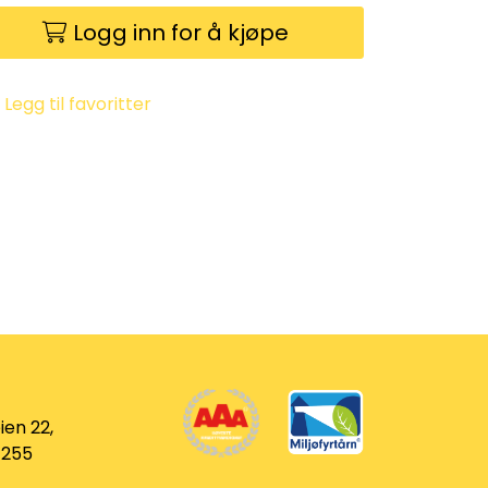
Logg inn for å kjøpe
Legg til favoritter
ien 22,
 255