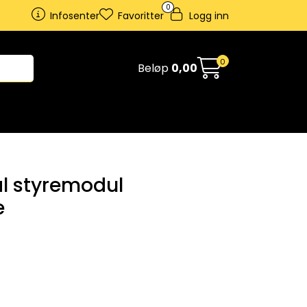
0
Infosenter
Favoritter
Logg inn
0
Beløp
0,00
l styremodul
e