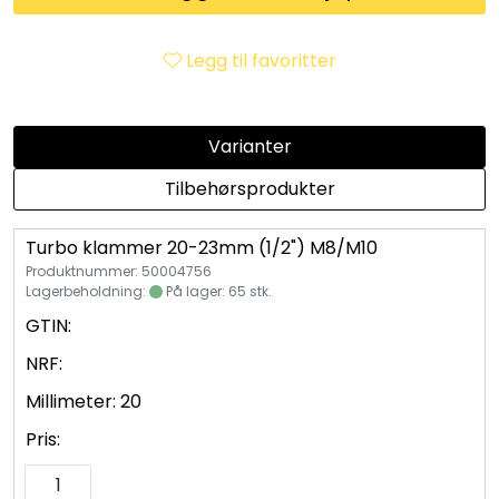
Utleieverktøy
Legg til favoritter
Vifter
Vekslere
Varianter
Tilbehørsprodukter
Målere
Turbo klammer 20-23mm (1/2") M8/M10
Skap
Produktnummer: 50004756
Lagerbeholdning:
På lager: 65 stk.
Viftekonvektorer
GTIN:
NRF:
Designradiatorer
Millimeter:
20
Pris:
Unipak