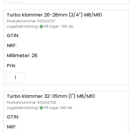
Vannprøver
Turbo klammer 26-28mm (3/4") M8/M10
Syrefast
Produktnummer: 50004757
Lagerbeholdning:
På lager: 795 stk.
TA-SCOPE
GTIN:
NRF:
Kontakt oss
Millimeter:
26
Pris:
Turbo klammer 32-35mm (1") M8/M10
Produktnummer: 50004758
Lagerbeholdning:
På lager: 681 stk.
GTIN:
NRF: