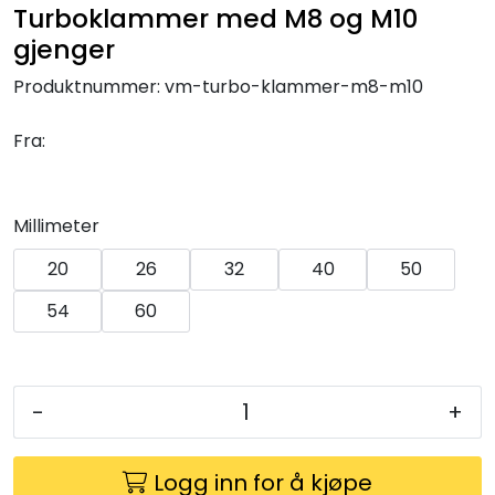
Turboklammer med M8 og M10
Klemringskoblinger
gjenger
FPL
Produktnummer:
vm-turbo-klammer-m8-m10
Fra:
Teknisk rom
Radiatorer
Millimeter
Planfront radiatorer
20
26
32
40
50
54
60
Rør
Watersafe
-
+
Elektrokjeler
Logg inn for å kjøpe