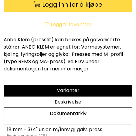
Utleieverktøy
Logg inn for å kjøpe
Vifter
Legg til favoritter
Vekslere
Anbo Klem (pressfit) kan brukes på galvaniserte
stålrør. ANBO KLEM er egnet for: Varmesystemer,
Målere
kjøling, fyringsoljer og glykol. Presses med M-profil
(type REMS og MA-press). Se FDV under
dokumentasjon for mer informasjon.
Skap
Viftekonvektorer
Varianter
Beskrivelse
Designradiatorer
Dokumentarkiv
Unipak
18 mm - 3/4" union m/innv.gj. galv. press.
Produktnummer: 2753