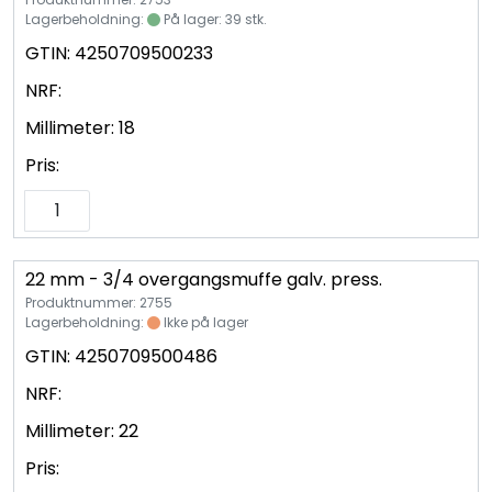
Vannprøver
Lagerbeholdning:
På lager: 39 stk.
GTIN:
4250709500233
Syrefast
NRF:
TA-SCOPE
Millimeter:
18
Pris:
Kontakt oss
22 mm - 3/4 overgangsmuffe galv. press.
Produktnummer: 2755
Lagerbeholdning:
Ikke på lager
GTIN:
4250709500486
NRF:
Millimeter:
22
Pris: