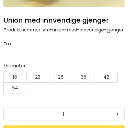
Klemringskoblinger
Union med innvendige gjenger
FPL
Produktnummer:
vm-union-med-innvendige-gjenger
Teknisk rom
Fra:
Radiatorer
Millimeter
Planfront radiatorer
18
22
28
35
42
Rør
54
Watersafe
-
+
Elektrokjeler