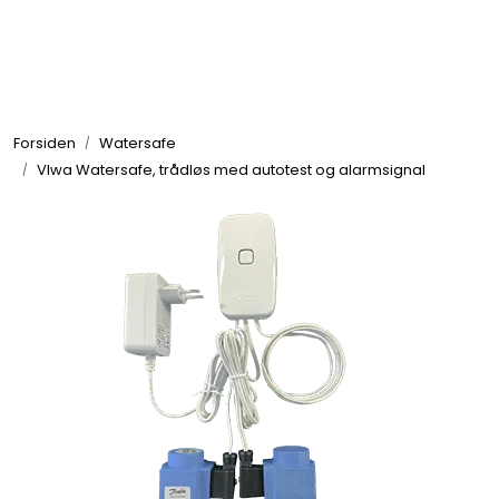
Skip to main content
Tilbehør radiatorer
Forsiden
Watersafe
Gulvvarme og gatevarme
VIwa Watersafe, trådløs med autotest og alarmsignal
Galv pressdeler
Flexpress
Klammer og festemateriell
ANBO
Messing