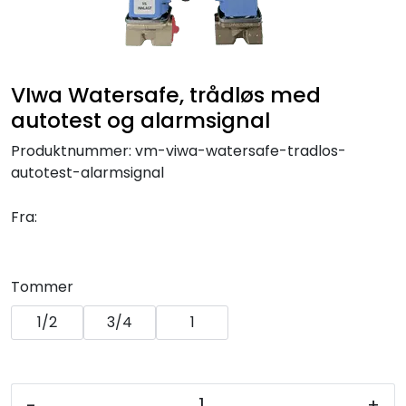
Klemringskoblinger
FPL
VIwa Watersafe, trådløs med
autotest og alarmsignal
Teknisk rom
Produktnummer:
vm-viwa-watersafe-tradlos-
Radiatorer
autotest-alarmsignal
Fra:
Planfront radiatorer
Rør
Tommer
Watersafe
1/2
3/4
1
Elektrokjeler
-
+