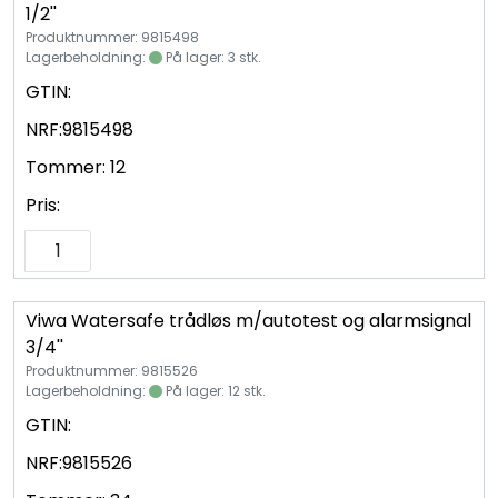
Vannprøver
1/2''
Produktnummer: 9815498
Lagerbeholdning:
På lager: 3 stk.
Syrefast
GTIN:
TA-SCOPE
NRF:
9815498
Tommer:
12
Kontakt oss
Pris:
Viwa Watersafe trådløs m/autotest og alarmsignal
3/4''
Produktnummer: 9815526
Lagerbeholdning:
På lager: 12 stk.
GTIN:
NRF:
9815526