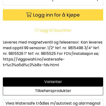
Utleieverktøy
Logg inn for å kjøpe
Vifter
Vekslere
Legg til favoritter
Målere
Leveres med magnetventil og følesensor. Kan leveres
med opptil 99 sensorer. 1/2” Nrf. nr. 9815498 3/4” Nrf.
nr. 9815526 1” Nrf. nr. 9815525 For FDV/instalasjon se;
Skap
https://viggowahl.no/watersafe-
tr%c3%a5dl%c3%b8s-fdv.html
Viftekonvektorer
Designradiatorer
Varianter
Tilbehørsprodukter
Unipak
Viwa Watersafe trådløs m/autotest og alarmsignal