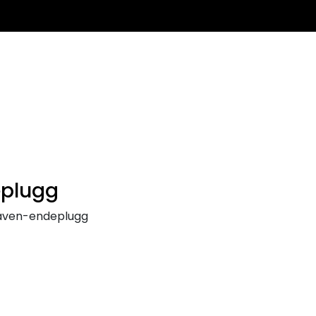
0
Infosenter
Favoritter
Logg inn
eplugg
aven-endeplugg