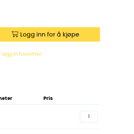
Logg inn for å kjøpe
Legg til favoritter
meter
Pris