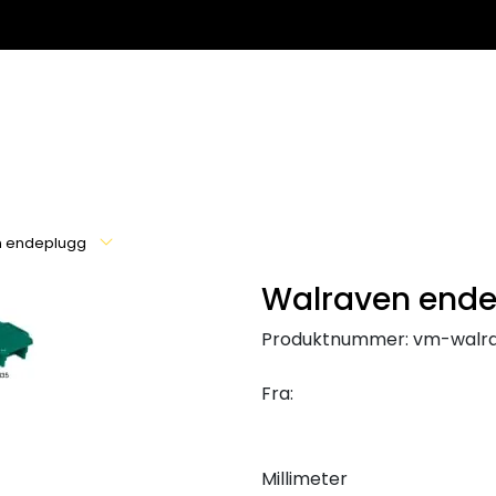
n endeplugg
Walraven end
Produktnummer:
vm-walr
Fra:
Millimeter