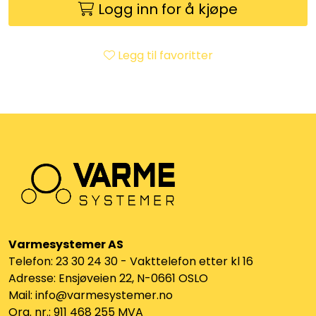
Logg inn for å kjøpe
Klemringskoblinger
FPL
Legg til favoritter
Teknisk rom
Radiatorer
Planfront radiatorer
Rør
Varmesystemer AS
Watersafe
Telefon: 23 30 24 30 - Vakttelefon etter kl 16
Adresse: Ensjøveien 22, N-0661 OSLO
Elektrokjeler
Mail: info@varmesystemer.no
Org. nr.: 911 468 255 MVA