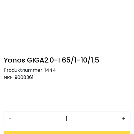
Skip to main content
Tilbehør radiatorer
Gulvvarme og gatevarme
Galv pressdeler
Yonos GIGA2.0-I 65/1-10/1,5
Produktnummer:
1444
Flexpress
NRF:
9008361
Klammer og festemateriell
ANBO
-
+
Messing