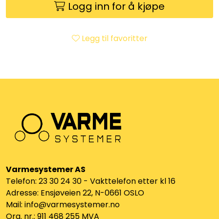
Logg inn for å kjøpe
Klemringskoblinger
FPL
Legg til favoritter
Teknisk rom
Radiatorer
Planfront radiatorer
Rør
Varmesystemer AS
Watersafe
Telefon: 23 30 24 30 - Vakttelefon etter kl 16
Adresse: Ensjøveien 22, N-0661 OSLO
Elektrokjeler
Mail: info@varmesystemer.no
Org. nr.: 911 468 255 MVA