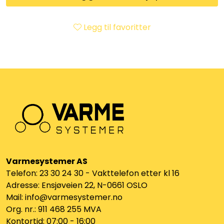
Klemringskoblinger
Legg til favoritter
FPL
Teknisk rom
Radiatorer
Planfront radiatorer
Rør
Varmesystemer AS
Telefon: 23 30 24 30 - Vakttelefon etter kl 16
Watersafe
Adresse: Ensjøveien 22, N-0661 OSLO
Mail: info@varmesystemer.no
Elektrokjeler
Org. nr.: 911 468 255 MVA
Kontortid: 07:00 - 16:00