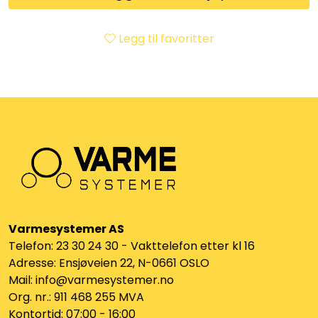
Klemringskoblinger
Legg til favoritter
FPL
Teknisk rom
Radiatorer
Planfront radiatorer
Rør
Varmesystemer AS
Telefon: 23 30 24 30 - Vakttelefon etter kl 16
Watersafe
Adresse: Ensjøveien 22, N-0661 OSLO
Mail: info@varmesystemer.no
Elektrokjeler
Org. nr.: 911 468 255 MVA
Kontortid: 07:00 - 16:00