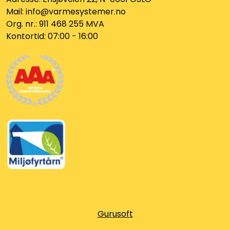
Utleieverktøy
Mail: info@varmesystemer.no
Org. nr.: 911 468 255 MVA
Vifter
Kontortid: 07:00 - 16:00
Vekslere
Målere
Skap
Viftekonvektorer
Designradiatorer
Unipak
Gurusoft