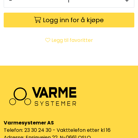
-
+
Klemringskoblinger
Logg inn for å kjøpe
FPL
Teknisk rom
Legg til favoritter
Radiatorer
Planfront radiatorer
Rør
Watersafe
Varmesystemer AS
Elektrokjeler
Telefon: 23 30 24 30 - Vakttelefon etter kl 16
Adresse: Ensjøveien 22, N-0661 OSLO