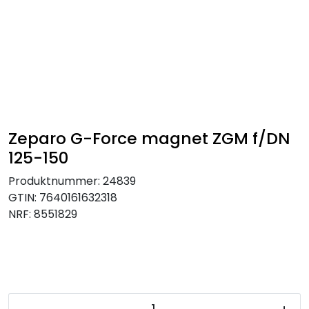
Skip to main content
Tilbehør radiatorer
Gulvvarme og gatevarme
Galv pressdeler
Zeparo G-Force magnet ZGM f/DN
125-150
Flexpress
Produktnummer:
24839
GTIN:
7640161632318
Klammer og festemateriell
NRF:
8551829
ANBO
Messing