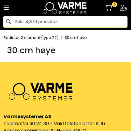
Skip to main content
0
Toggle navigation
Togg
Tilbehør radiatorer
Radiator 2 element (type 22)
30 cm høye
Gulvvarme og gatevarme
30 cm høye
Galv pressdeler
Flexpress
Klammer og festemateriell
ANBO
Varmesystemer AS
Messing
Telefon: 23 30 24 30 - Vakttelefon etter kl 16
Adresse: Ensjøveien 22, N-0661 OSLO