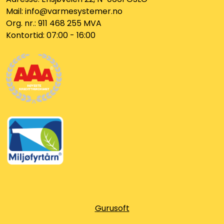
Klemringskoblinger
Mail: info@varmesystemer.no
Org. nr.: 911 468 255 MVA
Kontortid: 07:00 - 16:00
FPL
Teknisk rom
Radiatorer
Planfront radiatorer
Rør
Watersafe
Elektrokjeler
Gurusoft