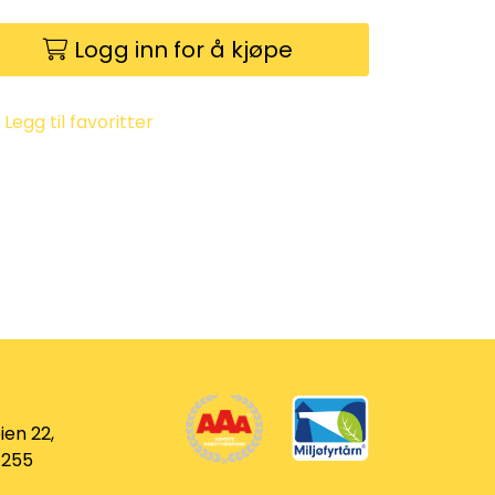
Logg inn for å kjøpe
Legg til favoritter
ien 22,
 255