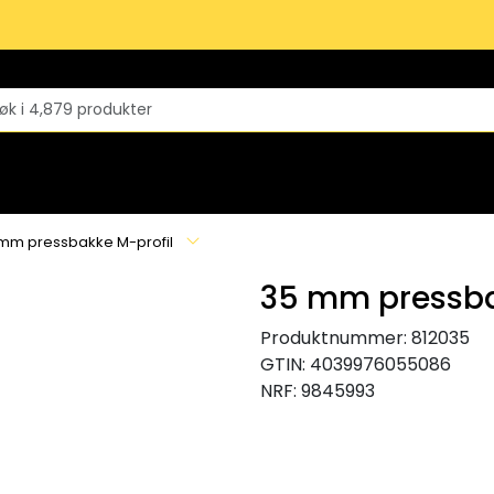
mm pressbakke M-profil
35 mm pressba
Produktnummer:
812035
GTIN:
4039976055086
NRF:
9845993