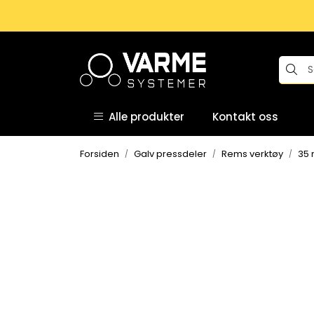
Skip to main content
Alle produkter
Kontakt oss
Forsiden
Galv pressdeler
Rems verktøy
35 