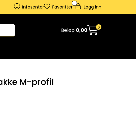
0
Infosenter
Favoritter
Logg inn
0
Beløp
0,00
kke M-profil