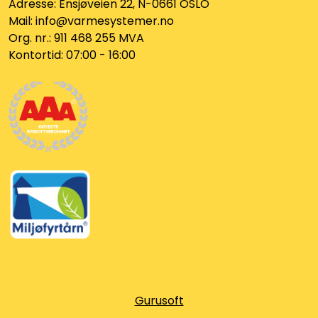
Adresse: Ensjøveien 22, N-0661 OSLO
Klemringskoblinger
Mail: info@varmesystemer.no
Org. nr.: 911 468 255 MVA
FPL
Kontortid: 07:00 - 16:00
Teknisk rom
Radiatorer
Planfront radiatorer
Rør
Watersafe
Elektrokjeler
Gurusoft