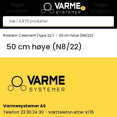
Skip to main content
Toggle
Toggle
0
navigation
navigation
Tilbehør radiatorer
Radiator 2 element ( type 22 )
50 cm høye (N8/22)
Gulvvarme og gatevarme
50 cm høye (N8/22)
Galv pressdeler
Flexpress
Klammer og festemateriell
ANBO
Varmesystemer AS
Messing
Telefon: 23 30 24 30 - Vakttelefon etter kl 16