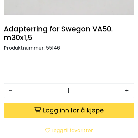
Klemringskoblinger
FPL
Adapterring for Swegon VA50.
m30x1,5
Teknisk rom
Produktnummer:
55146
Radiatorer
Planfront radiatorer
-
+
Rør
Watersafe
Logg inn for å kjøpe
Elektrokjeler
Legg til favoritter