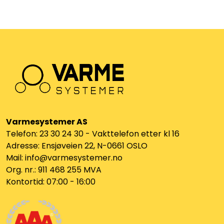
Utleieverktøy
Vifter
Vekslere
Målere
Skap
Varmesystemer AS
Telefon: 23 30 24 30 - Vakttelefon etter kl 16
Viftekonvektorer
Adresse: Ensjøveien 22, N-0661 OSLO
Mail: info@varmesystemer.no
Org. nr.: 911 468 255 MVA
Designradiatorer
Kontortid: 07:00 - 16:00
Unipak