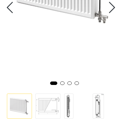
Klemringskoblinger
FPL
Teknisk rom
Radiatorer
Planfront radiatorer
Rør
Watersafe
Elektrokjeler