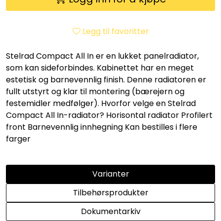
Vannprøver
Syrefast
Legg til favoritter
Stelrad Compact All In er en lukket panelradiator,
TA-SCOPE
som kan sideforbindes. Kabinettet har en meget
estetisk og barnevennlig finish. Denne radiatoren er
Kontakt oss
fullt utstyrt og klar til montering (bærejern og
festemidler medfølger). Hvorfor velge en Stelrad
Compact All In-radiator? Horisontal radiator Profilert
front Barnevennlig innhegning Kan bestilles i flere
farger
Varianter
Tilbehørsprodukter
Dokumentarkiv