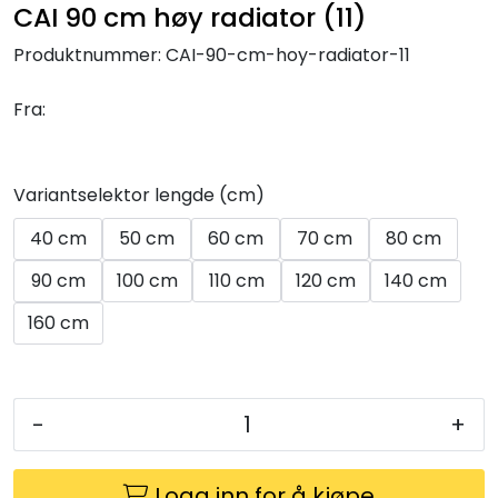
CAI 90 cm høy radiator (11)
Utleieverktøy
Produktnummer:
CAI-90-cm-hoy-radiator-11
Vifter
Fra:
Vekslere
Variantselektor lengde (cm)
Målere
40 cm
50 cm
60 cm
70 cm
80 cm
Skap
90 cm
100 cm
110 cm
120 cm
140 cm
Viftekonvektorer
160 cm
Designradiatorer
-
+
Unipak
Logg inn for å kjøpe