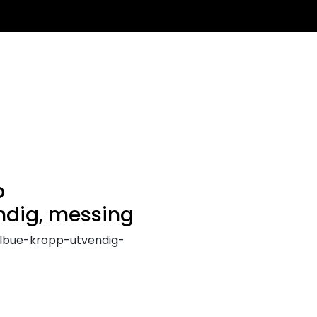
0
Infosenter
Favoritter
Logg inn
p
ndig, messing
lbue-kropp-utvendig-