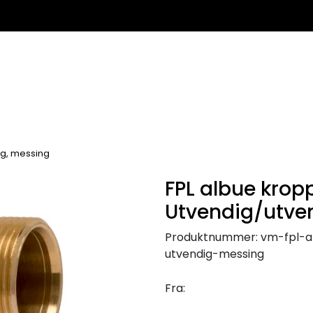
ig, messing
FPL albue krop
Utvendig/utve
Produktnummer:
vm-fpl-a
utvendig-messing
Fra: