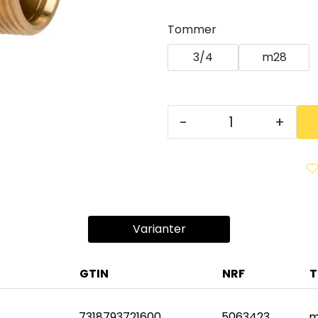
Tommer
3/4
m28
-
+
Varianter
GTIN
NRF
7318793721600
5063423
m