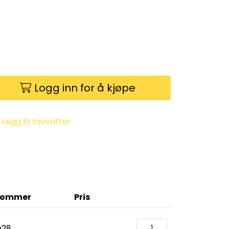
Logg inn for å kjøpe
Legg til favoritter
Tommer
Pris
28