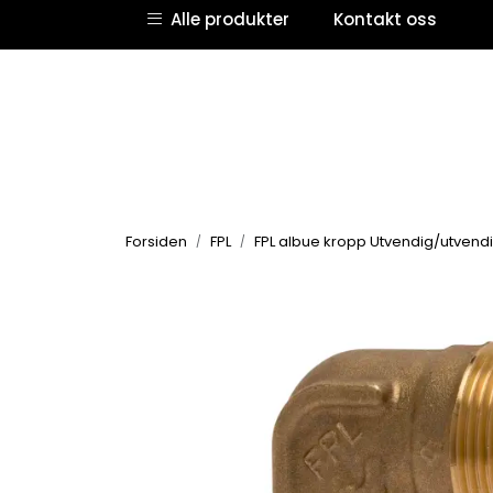
Skip to main content
Alle produkter
Kontakt oss
Forsiden
FPL
FPL albue kropp Utvendig/utvend