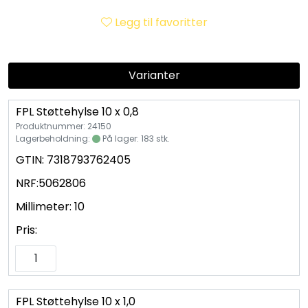
Utleieverktøy
Legg til favoritter
Vifter
Varianter
Vekslere
FPL Støttehylse 10 x 0,8
Målere
Produktnummer: 24150
Lagerbeholdning:
På lager: 183 stk.
Skap
GTIN:
7318793762405
NRF:
5062806
Viftekonvektorer
Millimeter:
10
Pris:
Designradiatorer
Unipak
FPL Støttehylse 10 x 1,0