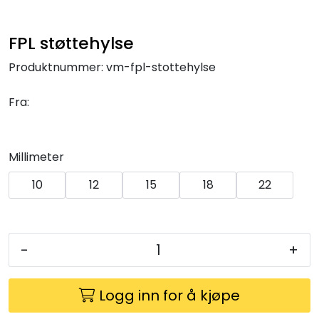
Klemringskoblinger
FPL støttehylse
FPL
Produktnummer:
vm-fpl-stottehylse
Teknisk rom
Fra:
Radiatorer
Millimeter
Planfront radiatorer
10
12
15
18
22
Rør
-
+
Watersafe
Elektrokjeler
Logg inn for å kjøpe