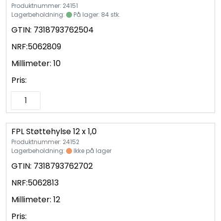
Vannprøver
Produktnummer: 24151
Lagerbeholdning:
På lager: 84 stk.
Syrefast
GTIN:
7318793762504
NRF:
5062809
TA-SCOPE
Millimeter:
10
Pris:
Kontakt oss
FPL Støttehylse 12 x 1,0
Produktnummer: 24152
Lagerbeholdning:
Ikke på lager
GTIN:
7318793762702
NRF:
5062813
Millimeter:
12
Pris: