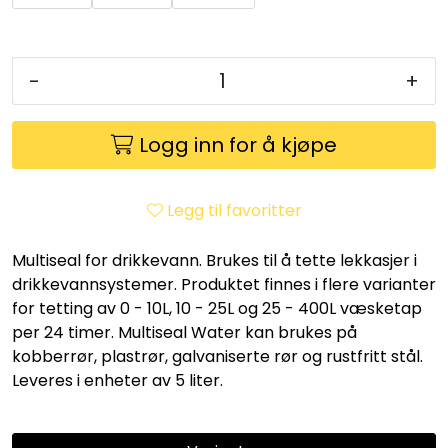
Utleieverktøy
Vifter
-
+
Vekslere
Logg inn for å kjøpe
Målere
Legg til favoritter
Skap
Multiseal for drikkevann. Brukes til å tette lekkasjer i
drikkevannsystemer. Produktet finnes i flere varianter
Viftekonvektorer
for tetting av 0 - 10L, 10 - 25L og 25 - 400L væsketap
per 24 timer. Multiseal Water kan brukes på
Designradiatorer
kobberrør, plastrør, galvaniserte rør og rustfritt stål.
Leveres i enheter av 5 liter.
Unipak