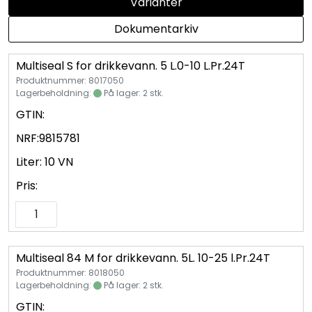
Varianter
Vannprøver
Dokumentarkiv
Syrefast
Multiseal S for drikkevann. 5 L.0-10 L.Pr.24T
TA-SCOPE
Produktnummer: 8017050
Lagerbeholdning:
På lager: 2 stk.
GTIN:
Kontakt oss
NRF:
9815781
Liter:
10 VN
Pris:
Multiseal 84 M for drikkevann. 5L. 10-25 l.Pr.24T
Produktnummer: 8018050
Lagerbeholdning:
På lager: 2 stk.
GTIN: