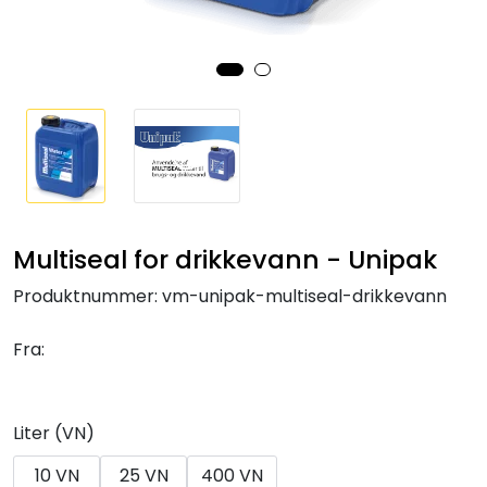
Klemringskoblinger
FPL
Teknisk rom
Radiatorer
Multiseal for drikkevann - Unipak
Planfront radiatorer
Produktnummer:
vm-unipak-multiseal-drikkevann
Rør
Fra:
Watersafe
Liter (VN)
Elektrokjeler
10 VN
25 VN
400 VN