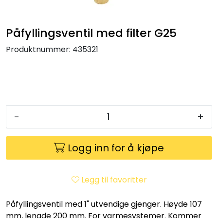
Klemringskoblinger
Påfyllingsventil med filter G25
FPL
Produktnummer:
435321
Teknisk rom
Radiatorer
-
+
Planfront radiatorer
Rør
Logg inn for å kjøpe
Watersafe
Legg til favoritter
Elektrokjeler
Påfyllingsventil med 1" utvendige gjenger. Høyde 107
mm, lengde 200 mm. For varmesystemer. Kommer