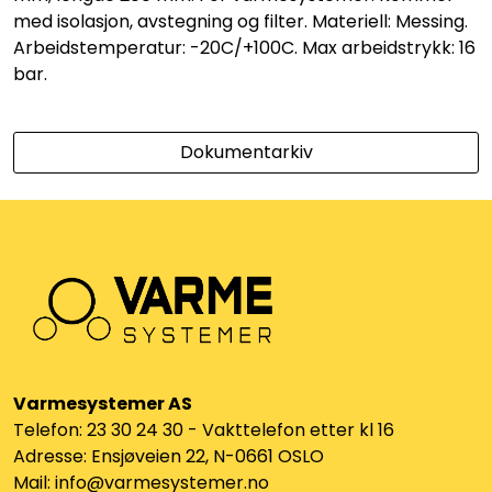
Utleieverktøy
med isolasjon, avstegning og filter. Materiell: Messing.
Arbeidstemperatur: -20C/+100C. Max arbeidstrykk: 16
Vifter
bar.
Vekslere
Dokumentarkiv
Målere
Skap
Viftekonvektorer
Designradiatorer
Varmesystemer AS
Telefon: 23 30 24 30 - Vakttelefon etter kl 16
Unipak
Adresse: Ensjøveien 22, N-0661 OSLO
Mail: info@varmesystemer.no