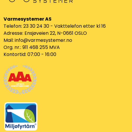
Vannprøver
Syrefast
Varmesystemer AS
Telefon: 23 30 24 30 - Vakttelefon etter kl 16
Adresse: Ensjøveien 22, N-0661 OSLO
TA-SCOPE
Mail: info@varmesystemer.no
Org. nr.: 911 468 255 MVA
Kontakt oss
Kontortid: 07:00 - 16:00