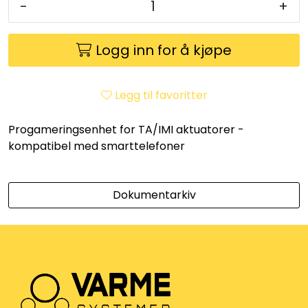
-
+
Utleieverktøy
Vifter
Logg inn for å kjøpe
Vekslere
Legg til favoritter
Målere
Progameringsenhet for TA/IMI aktuatorer -
kompatibel med smarttelefoner
Skap
Dokumentarkiv
Viftekonvektorer
Designradiatorer
Unipak