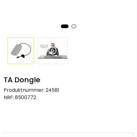
Klemringskoblinger
FPL
Teknisk rom
Radiatorer
Planfront radiatorer
TA Dongle
Produktnummer:
24581
Rør
NRF:
8500772
Watersafe
Elektrokjeler