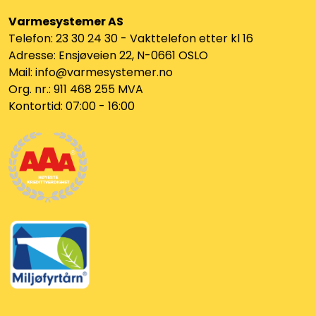
Utleieverktøy
Varmesystemer AS
Telefon: 23 30 24 30 - Vakttelefon etter kl 16
Vifter
Adresse: Ensjøveien 22, N-0661 OSLO
Mail: info@varmesystemer.no
Vekslere
Org. nr.: 911 468 255 MVA
Kontortid: 07:00 - 16:00
Målere
Skap
Viftekonvektorer
Designradiatorer
Unipak