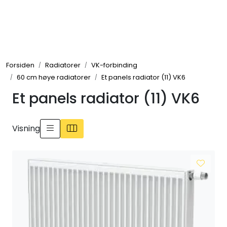
Skip to main content
Tilbehør radiatorer
Forsiden
Radiatorer
VK-forbinding
Gulvvarme og gatevarme
60 cm høye radiatorer
Et panels radiator (11) VK6
Et panels radiator (11) VK6
Galv pressdeler
Flexpress
Visning
Klammer og festemateriell
ANBO
Messing