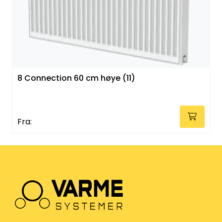
Klemringskoblinger
FPL
Teknisk rom
8 Connection 60 cm høye (11)
Radiatorer
Planfront radiatorer
Fra:
Rør
Watersafe
Elektrokjeler