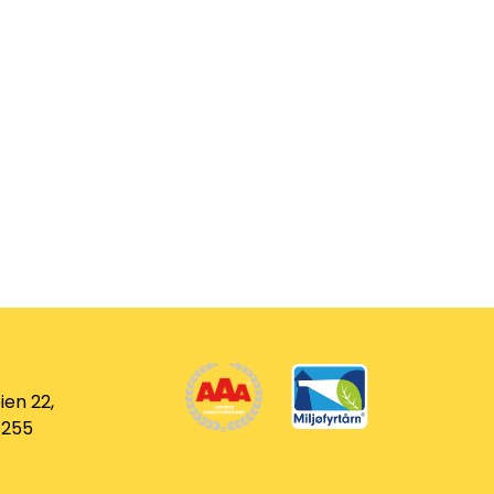
ien 22,
 255