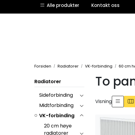
Skip to main content
Alle produkter
Kontakt oss
Forsiden
Radiatorer
VK-forbinding
60 cm h
To pan
Radiatorer
Sideforbinding
Visning
Midtforbinding
VK-forbinding
20 cm høye
radiatorer