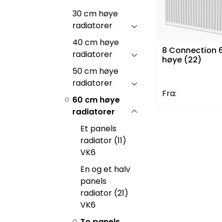
30 cm høye
radiatorer
40 cm høye
8 Connection 
radiatorer
høye (22)
50 cm høye
radiatorer
Fra:
60 cm høye
radiatorer
Et panels
radiator (11)
VK6
En og et halv
panels
radiator (21)
VK6
To panels