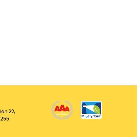
ien 22,
 255