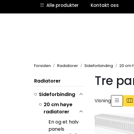
Skip to main content
Alle produkter
Kontakt oss
Forsiden
Radiatorer
Sideforbinding
20 cm h
Tre pa
Radiatorer
Sideforbinding
Visning
20 cm høye
radiatorer
En og et halv
panels